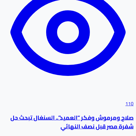
110
صلاح ومرموش وفكر “العميد”.. السنغال تبحث حل
شفرة مصر قبل نصف النهائي