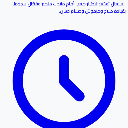
السنغال تستعد لاختبار صعب أمام منتخب منظم وفعّال هجوميًا
بقيادة صلاح ومرموش وحسام حسن.