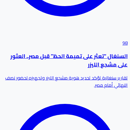
98
السنغال “تعثر على تميمة الحظ” قبل مصر.. العثور
على مشجع الليزر
تقارير سنغالية تؤكد تحديد هوية مشجع الليزر وتجهيزه لحضور نصف
النهائي أمام مصر.