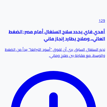
129
أمدي فاي يحدد سلاح السنغال أمام مصر: الضغط
العالي.. وصلاح يطارد إنجاز ماني
نجم السنغال السابق يرى أن تفوق “أسود التيرانغا” يبدأ من الضغط
والوسط، مع مقارنة بين صلاح وماني.