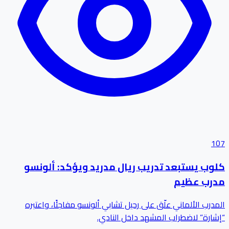
107
كلوب يستبعد تدريب ريال مدريد ويؤكد: ألونسو
مدرب عظيم
المدرب الألماني علّق على رحيل تشابي ألونسو مفاجئًا، واعتبره
“إشارة” لاضطراب المشهد داخل النادي.