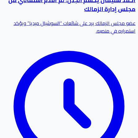
أحمد سليمان يحسم الجدل: لم أقدم استقالتي من
مجلس إدارة الزمالك
عضو مجلس الزمالك يرد على شائعات “السوشيال ميديا” ويؤكد
استمراره في منصبه.