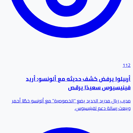
112
أربيلوا يرفض كشف حديثه مع ألونسو: أريد
فينيسيوس سعيدًا يرقص
مدرب ريال مدريد الجديد يضع “الخصوصية” مع ألونسو خطًا أحمر
ويبعث رسالة دعم لفينيسيوس.