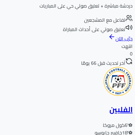
دردشة مباشرة + تعليق صوتي حي على المباريات
تفاعل مع المشجعين
تعليق صوتي على أحداث المباراة
جرّب الآن
انتهت
0
آخر تحديث قبل 66 يومًا
الفلبين
⚽
6'
كول مروكا
⚽
18'
خافيير جايوسو