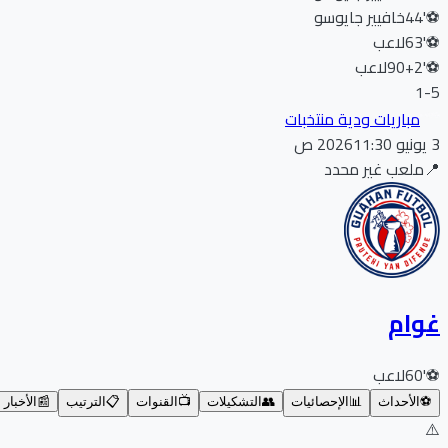
⚽
44'
خافيير جايوسو
⚽
63'
لاعب
⚽
90+2'
لاعب
1
-
5
مباريات ودية منتخبات
3 يونيو 2026
11:30 ص
📍
ملعب غير محدد
غوام
⚽
60'
لاعب
⚽
الأحداث
📊
الإحصائيات
👥
التشكيلات
📺
القنوات
📋
الترتيب
📰
الأخبار
⚠️