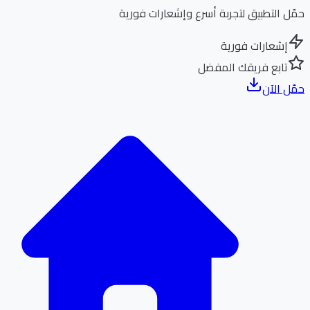
ل التطبيق لتجربة أسرع وإشعارات فورية
إشعارات فورية
تابع فريقك المفضل
ل الآن
الر