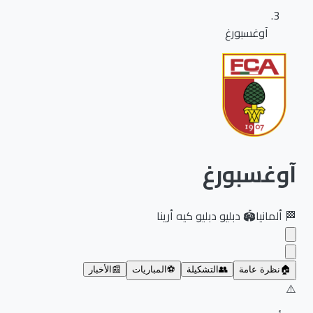
آوغسبورغ
آوغسبورغ
🏁
ألمانيا
🏟️
دبليو دبليو كيه أرينا
🏠
نظرة عامة
👥
التشكيلة
⚽
المباريات
📰
الأخبار
⚠️