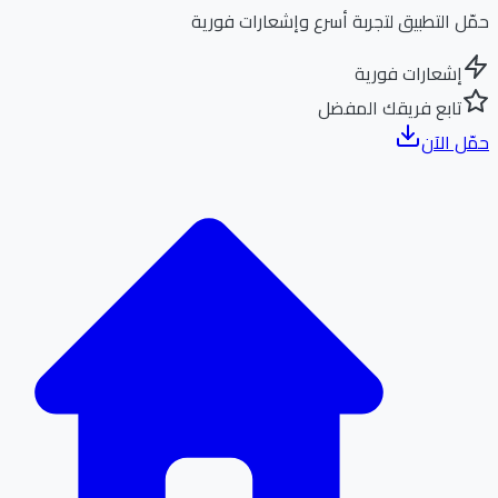
ل التطبيق لتجربة أسرع وإشعارات فورية
إشعارات فورية
تابع فريقك المفضل
ل الآن
الر