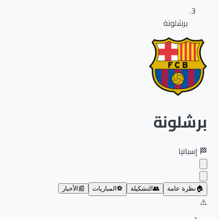
برشلونة
برشلونة
🏁
إسبانيا
🏠
نظرة عامة
👥
التشكيلة
⚽
المباريات
📰
الأخبار
⚠️