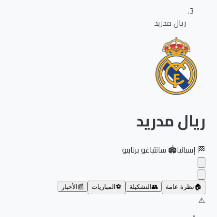
ريال مدريد
ريال مدريد
🏁
إسبانيا
🏟️
سانتياغو برنابيو
🏠
نظرة عامة
👥
التشكيلة
⚽
المباريات
📰
الأخبار
⚠️