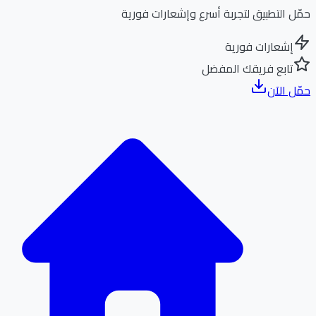
ل التطبيق لتجربة أسرع وإشعارات فورية
إشعارات فورية
تابع فريقك المفضل
ل الآن
الر