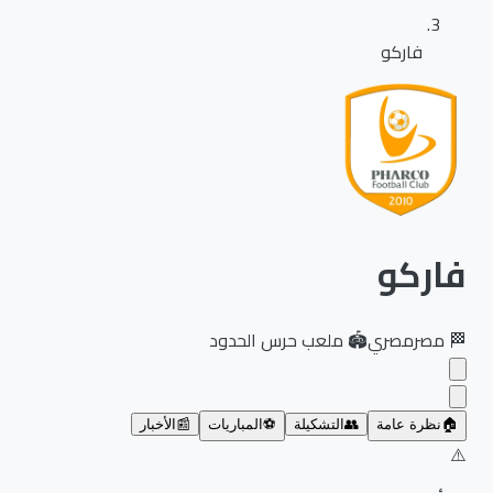
فاركو
فاركو
🏁
مصر
مصري
🏟️
ملعب حرس الحدود
🏠
نظرة عامة
👥
التشكيلة
⚽
المباريات
📰
الأخبار
⚠️