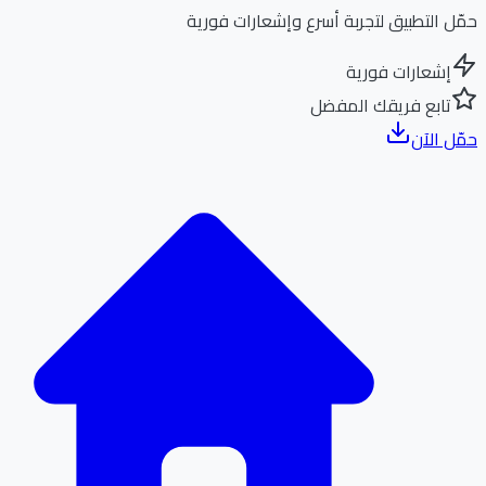
ل التطبيق لتجربة أسرع وإشعارات فورية
إشعارات فورية
تابع فريقك المفضل
ل الآن
الر