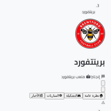
برينتفورد
برينتفورد
🏁
إنجلترا
🏟️
ملعب برينتفورد
🏠
نظرة عامة
👥
التشكيلة
⚽
المباريات
📰
الأخبار
⚠️