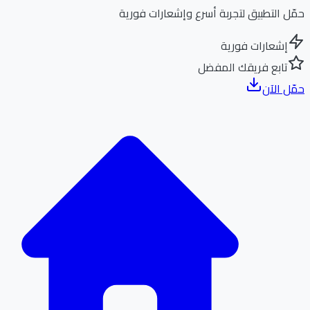
ل التطبيق لتجربة أسرع وإشعارات فورية
إشعارات فورية
تابع فريقك المفضل
ل الآن
الر