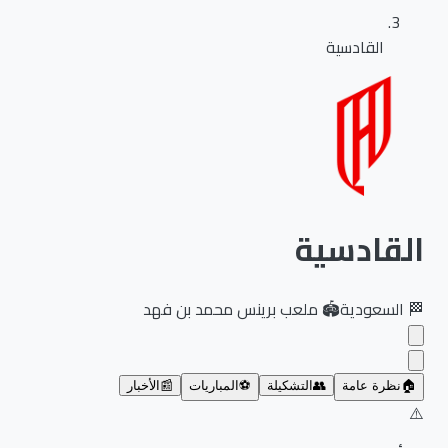
القادسية
القادسية
🏁
السعودية
🏟️
ملعب برينس محمد بن فهد
🏠
نظرة عامة
👥
التشكيلة
⚽
المباريات
📰
الأخبار
⚠️