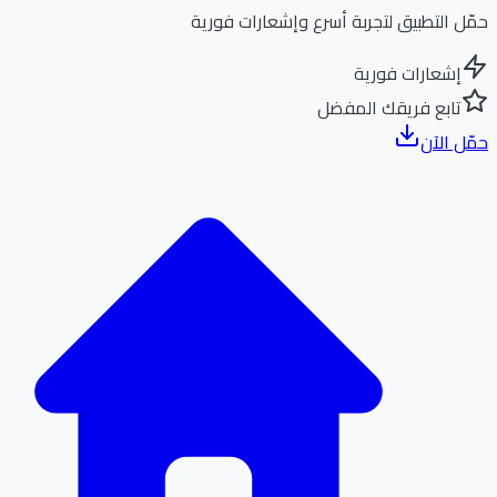
ل التطبيق لتجربة أسرع وإشعارات فورية
إشعارات فورية
تابع فريقك المفضل
ل الآن
الر