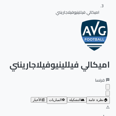
اميكالي فيللينيوفيلاجارينني
اميكالي فيللينيوفيلاجارينني
🏁
فرنسا
🏠
نظرة عامة
👥
التشكيلة
⚽
المباريات
📰
الأخبار
⚠️