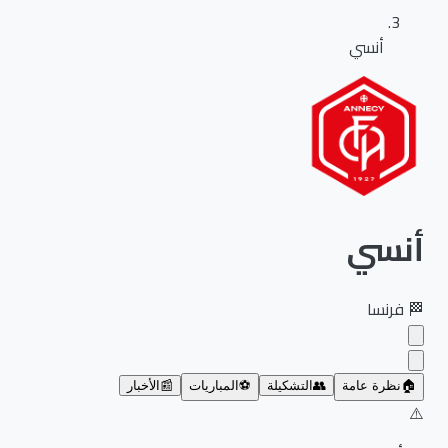
أنسي
أنسي
🏁
فرنسا
🏠
نظرة عامة
👥
التشكيلة
⚽
المباريات
📰
الأخبار
⚠️