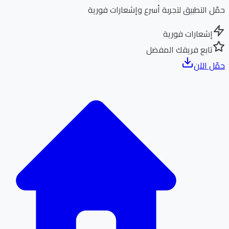
ل التطبيق لتجربة أسرع وإشعارات فورية
إشعارات فورية
تابع فريقك المفضل
ل الآن
الر