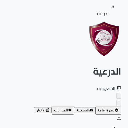
الدرعية
الدرعية
🏁
السعودية
🏠
نظرة عامة
👥
التشكيلة
⚽
المباريات
📰
الأخبار
⚠️