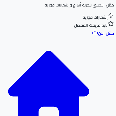
ل التطبيق لتجربة أسرع وإشعارات فورية
إشعارات فورية
تابع فريقك المفضل
ل الآن
الر