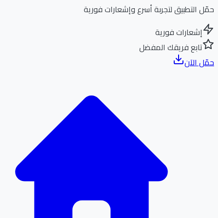
ل التطبيق لتجربة أسرع وإشعارات فورية
إشعارات فورية
تابع فريقك المفضل
ل الآن
الر