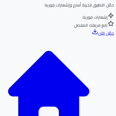
ل التطبيق لتجربة أسرع وإشعارات فورية
إشعارات فورية
تابع فريقك المفضل
ل الآن
الر