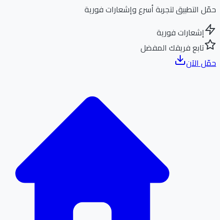
ل التطبيق لتجربة أسرع وإشعارات فورية
إشعارات فورية
تابع فريقك المفضل
ل الآن
الر