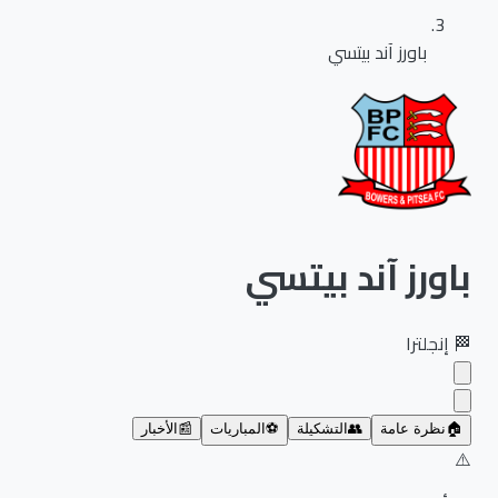
باورز آند بيتسي
باورز آند بيتسي
🏁
إنجلترا
🏠
نظرة عامة
👥
التشكيلة
⚽
المباريات
📰
الأخبار
⚠️