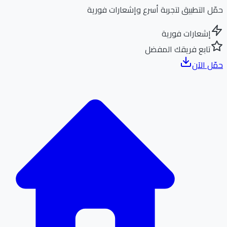
ل التطبيق لتجربة أسرع وإشعارات فورية
إشعارات فورية
تابع فريقك المفضل
ل الآن
الر