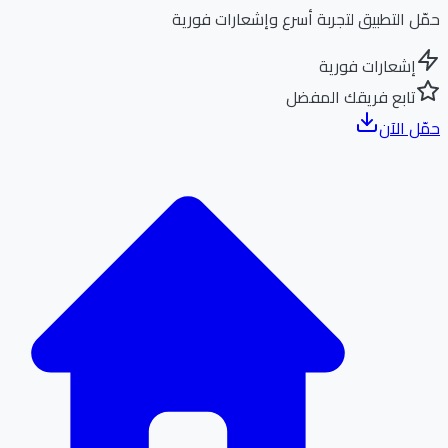
ل التطبيق لتجربة أسرع وإشعارات فورية
إشعارات فورية
تابع فريقك المفضل
ل الآن
الر