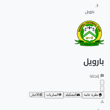
بارويل
بارويل
🏁
إنجلترا
🏠
نظرة عامة
👥
التشكيلة
⚽
المباريات
📰
الأخبار
⚠️