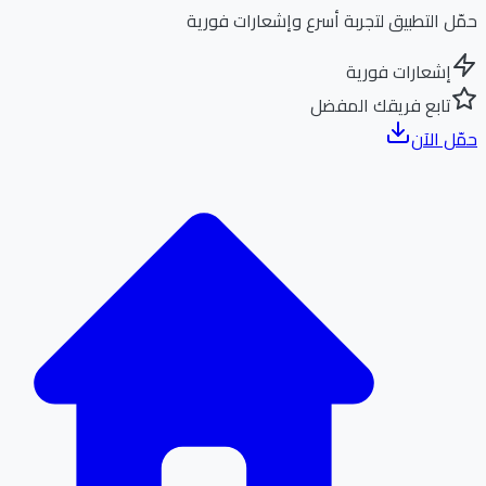
ل التطبيق لتجربة أسرع وإشعارات فورية
إشعارات فورية
تابع فريقك المفضل
ل الآن
الر