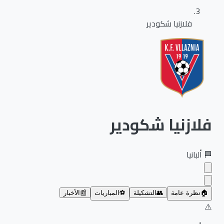
فلازنيا شكودير
فلازنيا شكودير
🏁
ألبانيا
🏠
نظرة عامة
👥
التشكيلة
⚽
المباريات
📰
الأخبار
⚠️