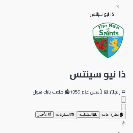
ذا نيو سينتس
ذا نيو سينتس
🏁
إنجلترا
📅
تأسس عام
1959
🏟️
ملعب بارك هول
🏠
نظرة عامة
👥
التشكيلة
⚽
المباريات
📰
الأخبار
⚠️