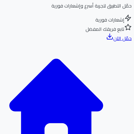
ل التطبيق لتجربة أسرع وإشعارات فورية
إشعارات فورية
تابع فريقك المفضل
ل الآن
الر