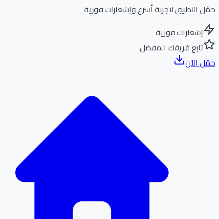
ل التطبيق لتجربة أسرع وإشعارات فورية
إشعارات فورية
تابع فريقك المفضل
ل الآن
الر