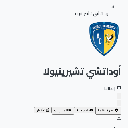
أوداتشي تشيرينيولا
أوداتشي تشيرينيولا
🏁
إيطاليا
🏠
نظرة عامة
👥
التشكيلة
⚽
المباريات
📰
الأخبار
⚠️