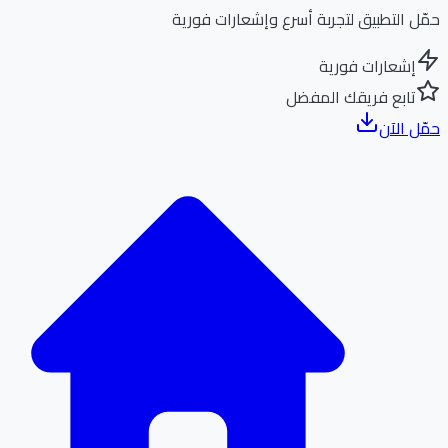
ل التطبيق لتجربة أسرع وإشعارات فورية
إشعارات فورية
تابع فريقك المفضل
ل الآن
الر