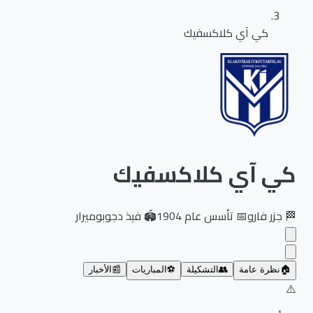
كي آي كلاكسفيك
كي آي كلاكسفيك
🏁
جزر فارو
📅
تأسس عام
1904
🏟️
فيذ دجوبوميرار
🏠
نظرة عامة
👥
التشكيلة
⚽
المباريات
📰
الأخبار
⚠️