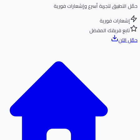
ل التطبيق لتجربة أسرع وإشعارات فورية
إشعارات فورية
تابع فريقك المفضل
ل الآن
الر