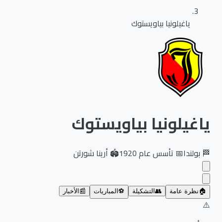
ياغيلونيا بياويستوك
ياغيلونيا بياويستوك
🏁
بولندا
📅
تأسس عام
1920
🏟️
أرينا شورتن
🏠
نظرة عامة
👥
التشكيلة
⚽
المباريات
📰
الأخبار
⚠️