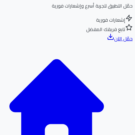
ل التطبيق لتجربة أسرع وإشعارات فورية
إشعارات فورية
تابع فريقك المفضل
ل الآن
الر