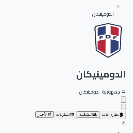
الدومينيكان
الدومينيكان
🏁
جمهورية الدومينيكان
🏠
نظرة عامة
👥
التشكيلة
⚽
المباريات
📰
الأخبار
⚠️