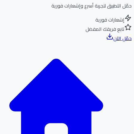
ل التطبيق لتجربة أسرع وإشعارات فورية
إشعارات فورية
تابع فريقك المفضل
ل الآن
الر