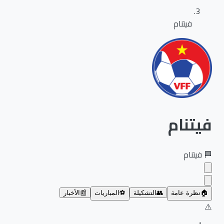
فيتنام
فيتنام
🏁
فيتنام
🏠
نظرة عامة
👥
التشكيلة
⚽
المباريات
📰
الأخبار
⚠️