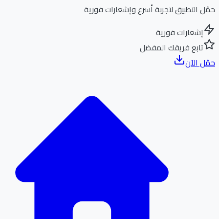
ل التطبيق لتجربة أسرع وإشعارات فورية
إشعارات فورية
تابع فريقك المفضل
ل الآن
الر