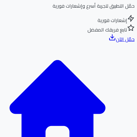
ل التطبيق لتجربة أسرع وإشعارات فورية
إشعارات فورية
تابع فريقك المفضل
ل الآن
الر