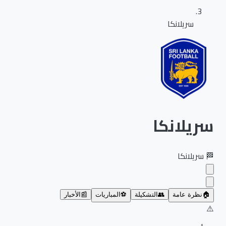
سريلانكا
سريلانكا
🏁
سريلانكا
🏠
نظرة عامة
👥
التشكيلة
⚽
المباريات
📰
الأخبار
⚠️