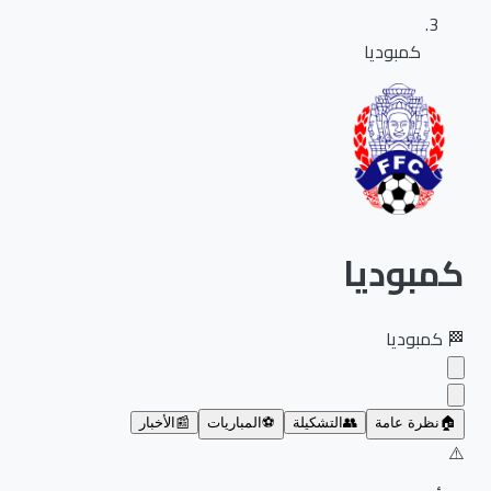
كمبوديا
كمبوديا
🏁
كمبوديا
🏠
نظرة عامة
👥
التشكيلة
⚽
المباريات
📰
الأخبار
⚠️