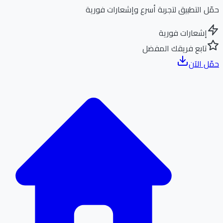
ل التطبيق لتجربة أسرع وإشعارات فورية
إشعارات فورية
تابع فريقك المفضل
ل الآن
الر