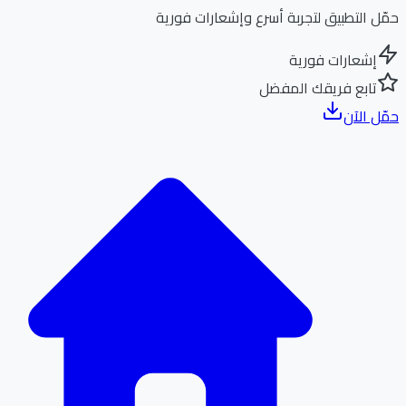
ل التطبيق لتجربة أسرع وإشعارات فورية
إشعارات فورية
تابع فريقك المفضل
ل الآن
الر