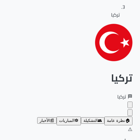
تركيا
تركيا
🏁
تركيا
🏠
نظرة عامة
👥
التشكيلة
⚽
المباريات
📰
الأخبار
⚠️