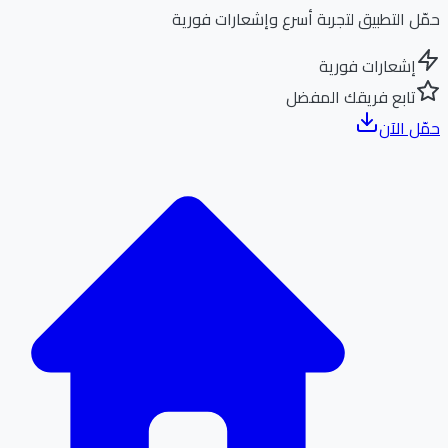
ل التطبيق لتجربة أسرع وإشعارات فورية
إشعارات فورية
تابع فريقك المفضل
ل الآن
الر