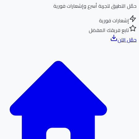
ل التطبيق لتجربة أسرع وإشعارات فورية
إشعارات فورية
تابع فريقك المفضل
ل الآن
الر