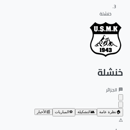
خنشلة
خنشلة
🏁
الجزائر
🏠
نظرة عامة
👥
التشكيلة
⚽
المباريات
📰
الأخبار
⚠️