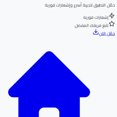
ل التطبيق لتجربة أسرع وإشعارات فورية
إشعارات فورية
تابع فريقك المفضل
ل الآن
الر