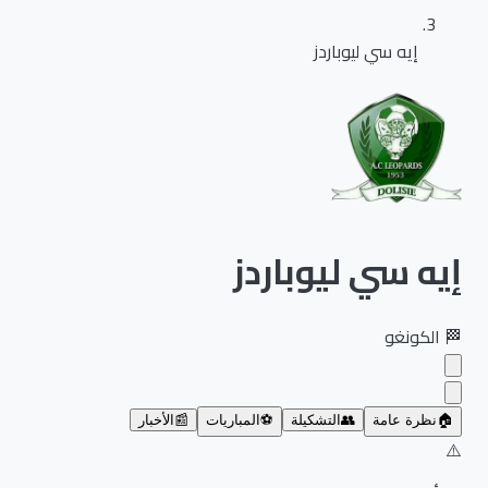
إيه سي ليوباردز
إيه سي ليوباردز
🏁
الكونغو
🏠
نظرة عامة
👥
التشكيلة
⚽
المباريات
📰
الأخبار
⚠️