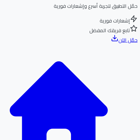
ل التطبيق لتجربة أسرع وإشعارات فورية
إشعارات فورية
تابع فريقك المفضل
ل الآن
الر