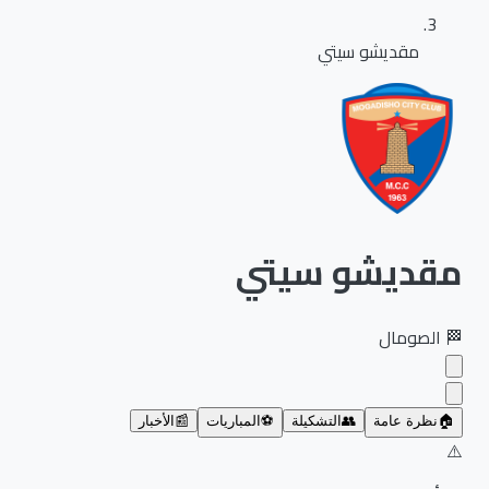
مقديشو سيتي
مقديشو سيتي
🏁
الصومال
🏠
نظرة عامة
👥
التشكيلة
⚽
المباريات
📰
الأخبار
⚠️