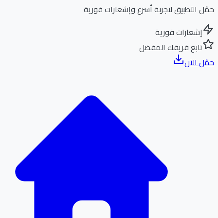
ل التطبيق لتجربة أسرع وإشعارات فورية
إشعارات فورية
تابع فريقك المفضل
ل الآن
الر