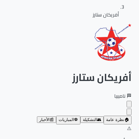
أفريكان ستارز
أفريكان ستارز
🏁
ناميبيا
🏠
نظرة عامة
👥
التشكيلة
⚽
المباريات
📰
الأخبار
⚠️