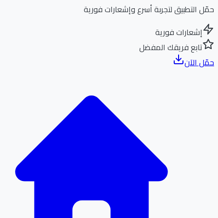
ل التطبيق لتجربة أسرع وإشعارات فورية
إشعارات فورية
تابع فريقك المفضل
ل الآن
الر