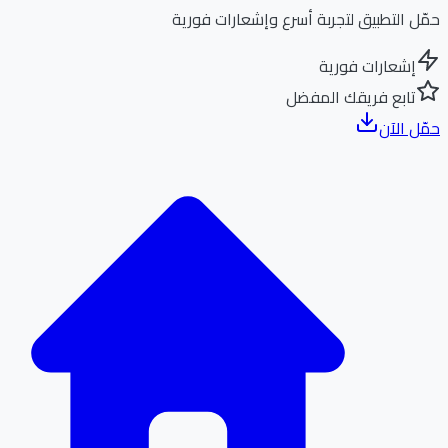
ل التطبيق لتجربة أسرع وإشعارات فورية
إشعارات فورية
تابع فريقك المفضل
ل الآن
الر