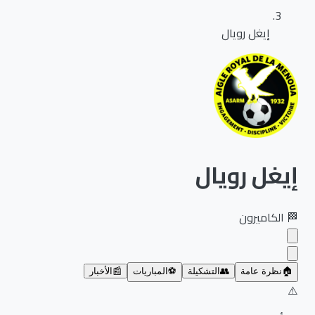
إيغل رويال
إيغل رويال
🏁
الكاميرون
🏠
نظرة عامة
👥
التشكيلة
⚽
المباريات
📰
الأخبار
⚠️