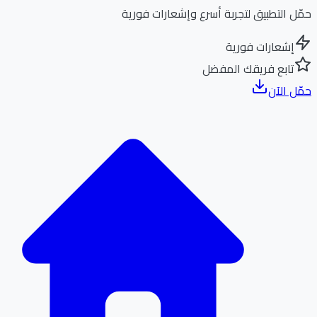
ل التطبيق لتجربة أسرع وإشعارات فورية
إشعارات فورية
تابع فريقك المفضل
ل الآن
الر