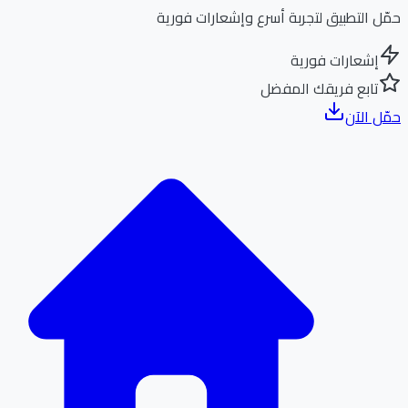
ل التطبيق لتجربة أسرع وإشعارات فورية
إشعارات فورية
تابع فريقك المفضل
ل الآن
الر