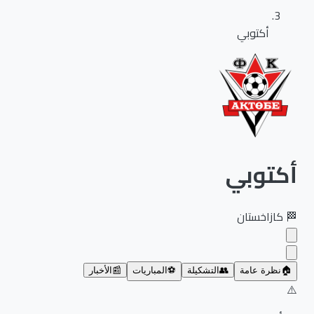
أكتوبي
أكتوبي
🏁
كازاخستان
🏠
نظرة عامة
👥
التشكيلة
⚽
المباريات
📰
الأخبار
⚠️