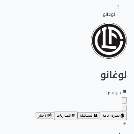
لوغانو
لوغانو
🏁
سويسرا
🏠
نظرة عامة
👥
التشكيلة
⚽
المباريات
📰
الأخبار
⚠️