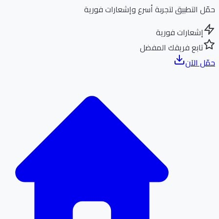
ل التطبيق لتجربة أسرع وإشعارات فورية
إشعارات فورية
تابع فريقك المفضل
ل الآن
الر