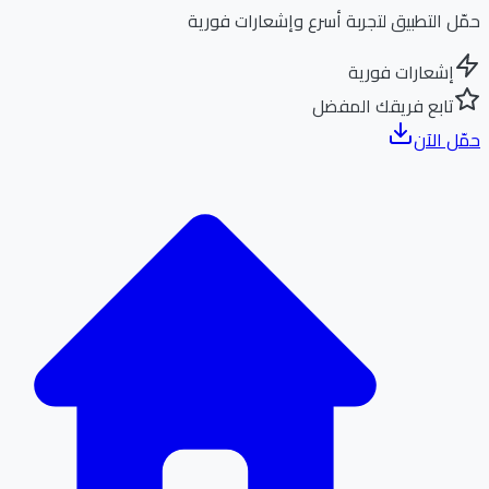
ل التطبيق لتجربة أسرع وإشعارات فورية
إشعارات فورية
تابع فريقك المفضل
ل الآن
الر