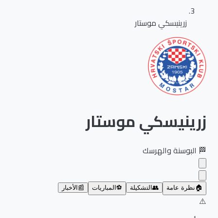
زرينيسكي موستار
زرينيسكي موستار
🏁
البوسنة والهرسك
🏠
نظرة عامة
👥
التشكيلة
⚽
المباريات
📰
الأخبار
⚠️