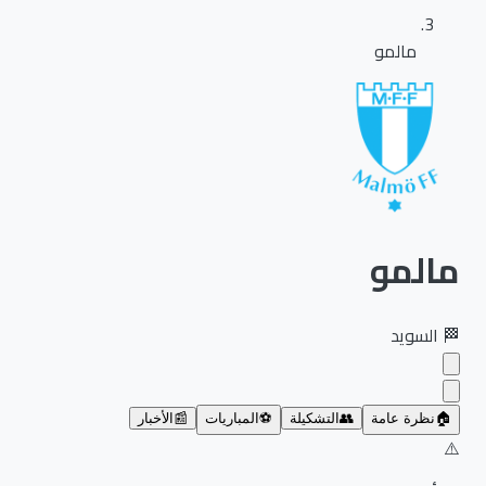
مالمو
مالمو
🏁
السويد
🏠
نظرة عامة
👥
التشكيلة
⚽
المباريات
📰
الأخبار
⚠️