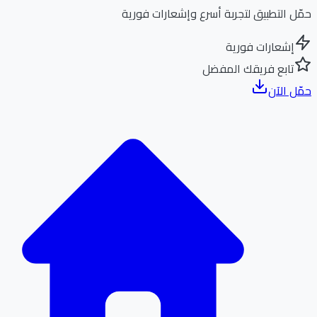
ل التطبيق لتجربة أسرع وإشعارات فورية
إشعارات فورية
تابع فريقك المفضل
ل الآن
الر