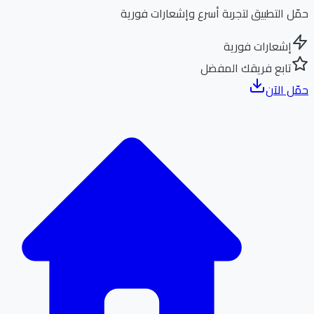
ل التطبيق لتجربة أسرع وإشعارات فورية
إشعارات فورية
تابع فريقك المفضل
ل الآن
الر