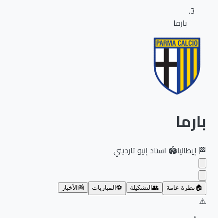
بارما
بارما
🏁
إيطاليا
🏟️
استاد إنيو تارديني
🏠
نظرة عامة
👥
التشكيلة
⚽
المباريات
📰
الأخبار
⚠️