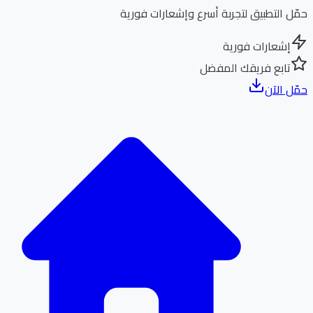
ل التطبيق لتجربة أسرع وإشعارات فورية
إشعارات فورية
تابع فريقك المفضل
ل الآن
الر