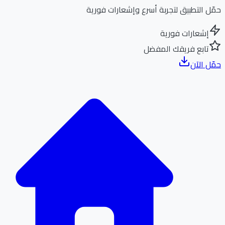
ل التطبيق لتجربة أسرع وإشعارات فورية
إشعارات فورية
تابع فريقك المفضل
ل الآن
الر