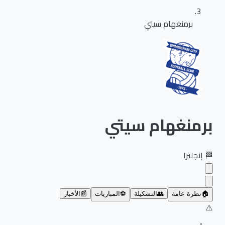
برمنغهام سيتي
برمنغهام سيتي
🏁
إنجلترا
🏠
نظرة عامة
👥
التشكيلة
⚽
المباريات
📰
الأخبار
⚠️