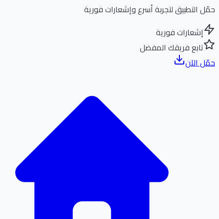
ل التطبيق لتجربة أسرع وإشعارات فورية
إشعارات فورية
تابع فريقك المفضل
ل الآن
الر