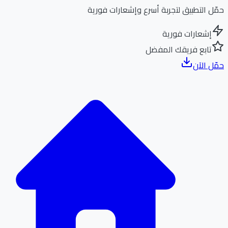
ل التطبيق لتجربة أسرع وإشعارات فورية
إشعارات فورية
تابع فريقك المفضل
ل الآن
الر