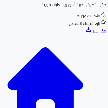
ل التطبيق لتجربة أسرع وإشعارات فورية
إشعارات فورية
تابع فريقك المفضل
ل الآن
الر