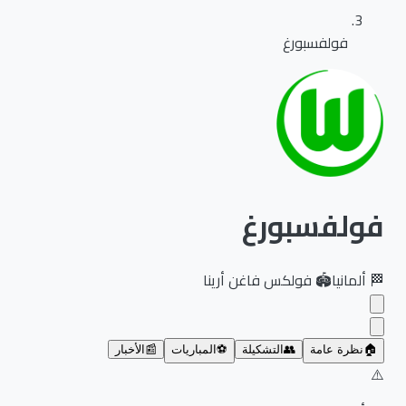
فولفسبورغ
فولفسبورغ
🏁
ألمانيا
🏟️
فولكس فاغن أرينا
🏠
نظرة عامة
👥
التشكيلة
⚽
المباريات
📰
الأخبار
⚠️