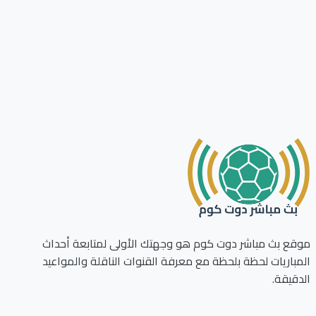
ع بث مباشر دوت كوم هو وجهتك الأولى لمتابعة أحداث
باريات لحظة بلحظة مع معرفة القنوات الناقلة والمواعيد
قيقة.