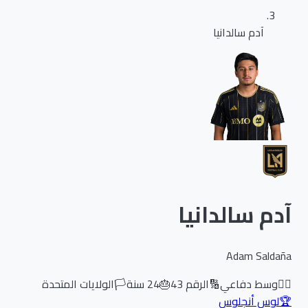
آدم سالدانيا
آدم سالدانيا
Adam Saldaña
🏃‍♂️
وسط دفاعي
🔢
الرقم
43
🎂
24
سنة
🏳️
الولايات المتحدة
🏆
لوس أنجلوس