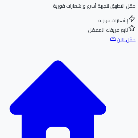
ل التطبيق لتجربة أسرع وإشعارات فورية
إشعارات فورية
تابع فريقك المفضل
ل الآن
الر