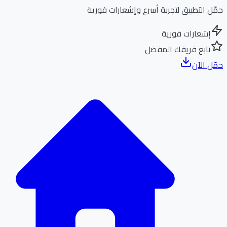
ل التطبيق لتجربة أسرع وإشعارات فورية
إشعارات فورية
تابع فريقك المفضل
ل الآن
الر