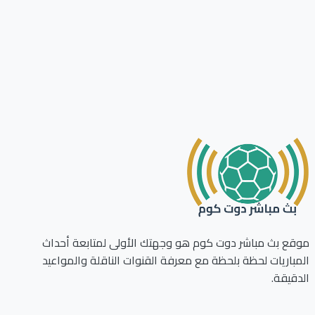
ع بث مباشر دوت كوم هو وجهتك الأولى لمتابعة أحداث
باريات لحظة بلحظة مع معرفة القنوات الناقلة والمواعيد
قيقة.