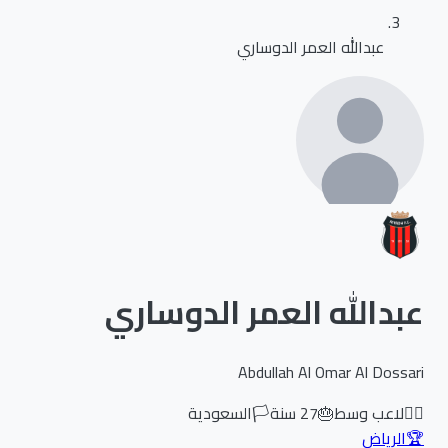
عبدالله العمر الدوساري
عبدالله العمر الدوساري
Abdullah Al Omar Al Dossari
🏃‍♂️
لاعب وسط
🎂
27
سنة
🏳️
السعودية
🏆
الرياض