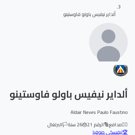
ألداير نيفيس باولو فاوستينو
ألداير نيفيس باولو فاوستينو
Aldair Neves Paulo Faustino
🏃‍♂️
مدافع
🔢
الرقم
21
🎂
26
سنة
🏳️
البرتغال
🏆
ليفسكي صوفيا