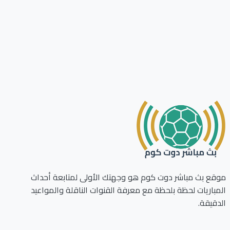
ع بث مباشر دوت كوم هو وجهتك الأولى لمتابعة أحداث
باريات لحظة بلحظة مع معرفة القنوات الناقلة والمواعيد
قيقة.