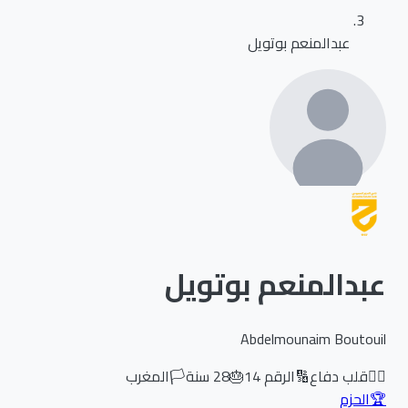
عبدالمنعم بوتويل
عبدالمنعم بوتويل
Abdelmounaim Boutouil
🏃‍♂️
قلب دفاع
🔢
الرقم
14
🎂
28
سنة
🏳️
المغرب
🏆
الحزم