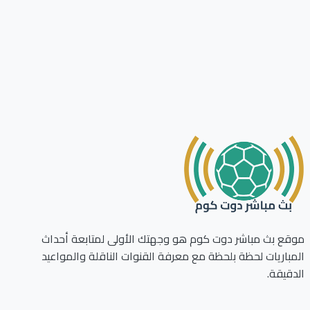
ع بث مباشر دوت كوم هو وجهتك الأولى لمتابعة أحداث
باريات لحظة بلحظة مع معرفة القنوات الناقلة والمواعيد
قيقة.