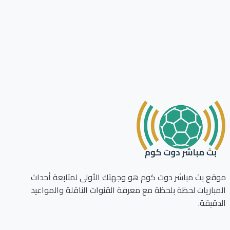
ع بث مباشر دوت كوم هو وجهتك الأولى لمتابعة أحداث
باريات لحظة بلحظة مع معرفة القنوات الناقلة والمواعيد
قيقة.