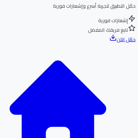
ل التطبيق لتجربة أسرع وإشعارات فورية
إشعارات فورية
تابع فريقك المفضل
ل الآن
الر