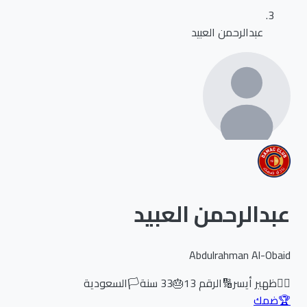
عبدالرحمن العبيد
عبدالرحمن العبيد
Abdulrahman Al-Obaid
🏃‍♂️
ظهير أيسر
🔢
الرقم
13
🎂
33
سنة
🏳️
السعودية
🏆
ضمك